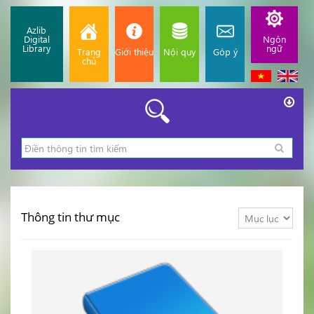
Azlib
Digital
Ngôn
Library
ngữ
Trang
Giới thiệu
Nội quy
Góp ý
chủ
Thông tin thư mục